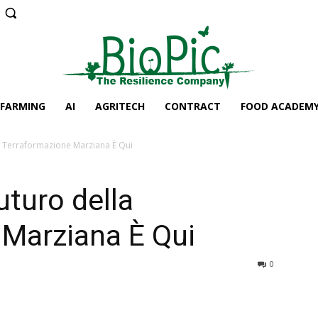
 FARMING
AI
AGRITECH
CONTRACT
FOOD ACADEM
a Terraformazione Marziana È Qui
uturo della
 Marziana È Qui
0