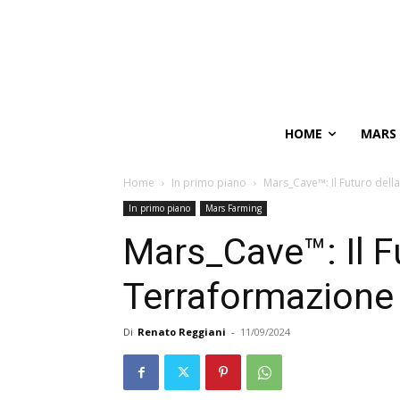
HOME
MARS
Home
In primo piano
Mars_Cave™: Il Futuro dell
In primo piano
Mars Farming
Mars_Cave™: Il F
Terraformazione
Di
Renato Reggiani
-
11/09/2024