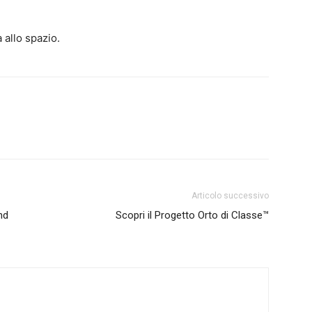
 allo spazio.
Articolo successivo
nd
Scopri il Progetto Orto di Classe™