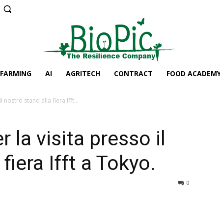
 FARMING
AI
AGRITECH
CONTRACT
FOOD ACADEM
 nostro stand alla fiera Ifft...
 la visita presso il
fiera Ifft a Tokyo.
0