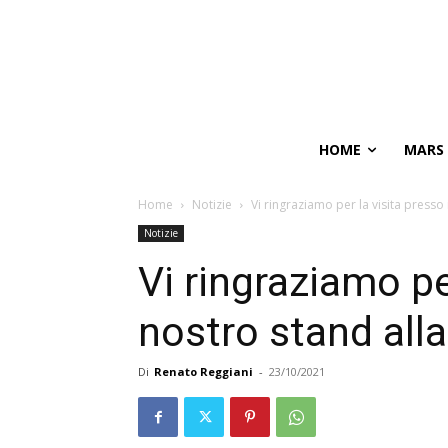
HOME
MARS
Home
Notizie
Vi ringraziamo per la visita presso il
Notizie
Vi ringraziamo per
nostro stand alla 
Di
Renato Reggiani
-
23/10/2021