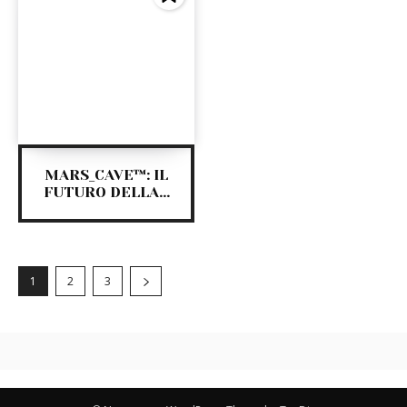
MARS_CAVE™: IL
FUTURO DELLA...
1
2
3