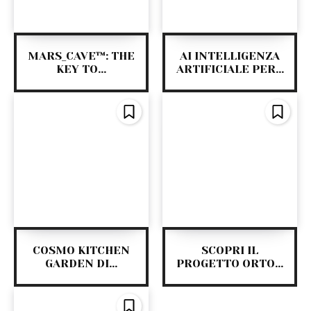
MARS_CAVE™: THE
AI INTELLIGENZA
KEY TO...
ARTIFICIALE PER...
COSMO KITCHEN
SCOPRI IL
GARDEN DI...
PROGETTO ORTO...