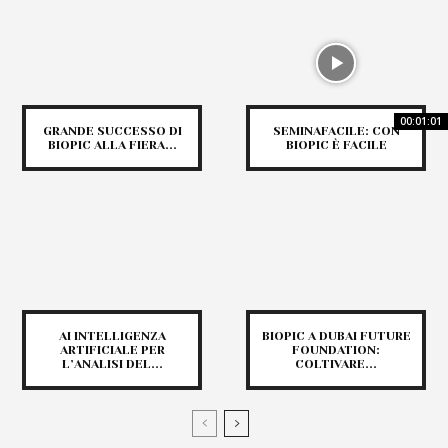
00:01:01
GRANDE SUCCESSO DI
SEMINAFACILE: CON
BIOPIC ALLA FIERA...
BIOPIC È FACILE
AI INTELLIGENZA
BIOPIC A DUBAI FUTURE
ARTIFICIALE PER
FOUNDATION:
L’ANALISI DEL...
COLTIVARE...