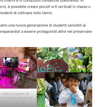
i interni e in condizioni climatiche sfavorevoli. In
i, è possibile creare piccoli orti verticali in classe o
udenti di coltivare tutto l’anno.
miamo una nuova generazione di studenti sensibili ai
, preparandoli a essere protagonisti attivi nel preservare
e solare è capace di
re il nostro pianeta in
ogo ricco di storie