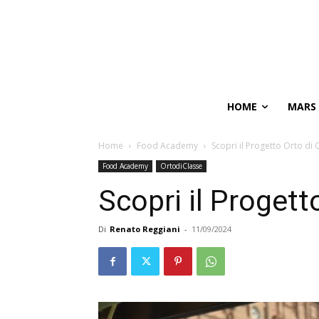
HOME
MARS
Home
Food Academy
Scopri il Progetto Orto di
Food Academy
OrtodiClasse
Scopri il Progett
Di
Renato Reggiani
-
11/09/2024