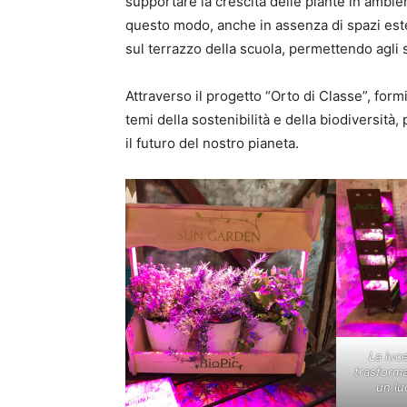
supportare la crescita delle piante in ambient
questo modo, anche in assenza di spazi estern
sul terrazzo della scuola, permettendo agli st
Attraverso il progetto “Orto di Classe”, for
temi della sostenibilità e della biodiversità
il futuro del nostro pianeta.
La luc
trasforma
un lu