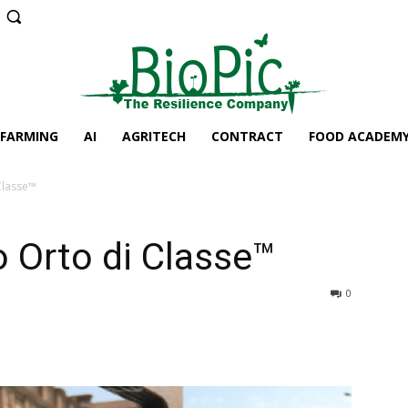
 FARMING
AI
AGRITECH
CONTRACT
FOOD ACADEM
 Classe™
o Orto di Classe™
0