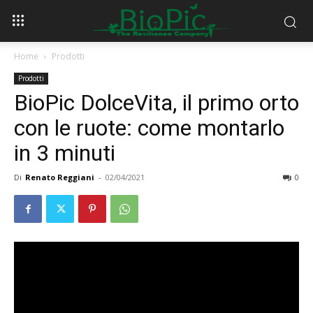
Home
Prodotti
Prodotti
BioPic DolceVita, il primo orto
con le ruote: come montarlo
in 3 minuti
Di
Renato Reggiani
-
02/04/2021
0