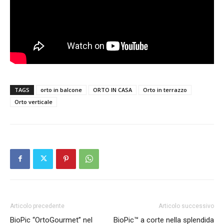
TAGS
orto in balcone
ORTO IN CASA
Orto in terrazzo
Orto verticale
Articolo precedente
Articolo successivo
BioPic “OrtoGourmet” nel
BioPic™ a corte nella splendida