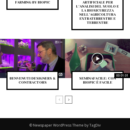
FARMING BY BIOPIC
ARTIFICIALE PER
L’ANALISI DEL SUOLO E
LA BIOSICUREZZA
NELL’AGRICOLTURA
EXTRATERRESTRE E
TERRESTRE
00:01:01
BENVENUTI DESIGNERS &
SEMINAFACILE: CON
CONTRACTORS
BIOPIC È FACILE
© Newspaper WordPress Theme by TagDiv