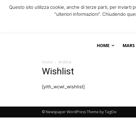
Questo sito utilizza cookie, anche di terze parti, per inviarti 
"ulteriori informazioni". Chiudendo qu
HOME
MARS
Home
Wishlist
Wishlist
[yith_wcwl_wishlist]
© Newspaper WordPress Theme by TagDiv