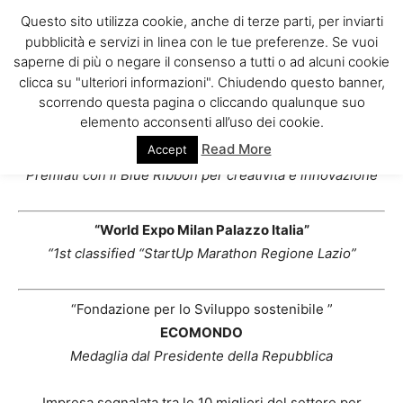
Questo sito utilizza cookie, anche di terze parti, per inviarti
pubblicità e servizi in linea con le tue preferenze. Se vuoi
saperne di più o negare il consenso a tutti o ad alcuni cookie
Home
PREMI
clicca su "ulteriori informazioni". Chiudendo questo banner,
PREMI
scorrendo questa pagina o cliccando qualunque suo
elemento acconsenti all’uso dei cookie.
Read More
Accept
“Maker Faire New York and Rome European Edition”
Premiati con il Blue Ribbon per creatività e innovazione
“World Expo Milan Palazzo Italia”
“1st classified “StartUp Marathon Regione Lazio”
“Fondazione per lo Sviluppo sostenibile ”
ECOMONDO
Medaglia dal Presidente della Repubblica
Impresa segnalata tra le 10 migliori del settore per